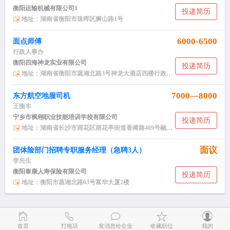
衡阳运输机械有限公司1
投递简历
地址：湖南省衡阳市珠晖区狮山路1号
6000-6500
面点师傅
行政人事办
衡阳四海神龙实业有限公司
投递简历
地址：湖南省衡阳市蒸湘北路3号神龙大酒店四楼行政人事办
7000—8000
东方航空地服司机
王衡丰
宁乡市枫翎职业技能培训学校有限公司
投递简历
地址：湖南省长沙市雨花区雨花亭街道香樟路469号融科东南海小区NH2栋2406
面议
团体险部门招聘专职服务经理（急聘3人）
李先生
衡阳泰康人寿保险有限公司
投递简历
地址：衡阳市蒸湘北路63号富华大厦2楼
首页
打电话
发消息给企业
收藏职位
我的