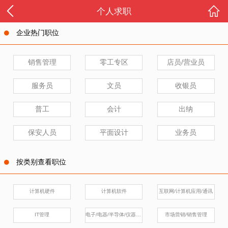
个人求职
企业热门职位
销售管理
零工专区
店员/营业员
服务员
文员
收银员
普工
会计
出纳
保安人员
平面设计
业务员
按类别查看职位
计算机硬件
计算机软件
互联网/计算机应用/通讯
IT管理
电子/电器/半导体/仪器仪表
市场营销/销售管理