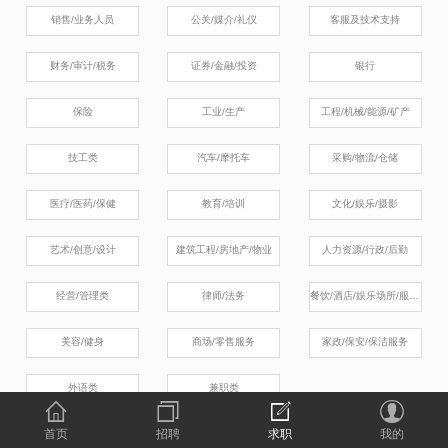
销售/业务人员
公关/媒介/礼仪
客服及技术支持
财务/审计/税务
证券/金融/投资
银行
保险
工业/生产
工程/机械/能源/矿产
技工类
汽车/摩托车
采购/物流/仓储
医疗/医药/保健
教育/培训
文化/娱乐/摄影
艺术/创意/设计
建筑工程/房地产/物业
人力资源/行政/后勤
经营/管理类
律师/法务
餐饮/酒店/娱乐场所/服务业
美容/健身
商场/零售服务
家政/保安/保洁服务
外语类
兼职类
首页
招聘
求职
我的
按专业要求查看职位