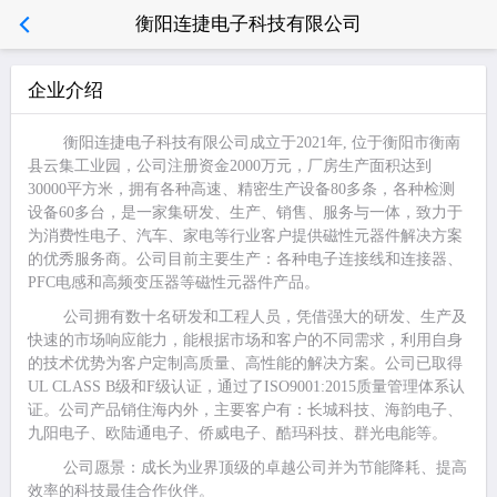
衡阳连捷电子科技有限公司
企业介绍
衡阳连捷电子科技有限公司成立于
2021年, 位于衡阳市衡南
县云集工业园
，
公司注册资金
2000万元，
厂房生产面积达到
30000平方米，
拥有
各种高速、精密生产设备
80多条，各种检测
设备60多台，是一家集研发、生产、销售、服务与一体，致力于
为
消费性电子、汽车、家电等行业客户提供磁性元器件解决方案
的优秀服务商。公司目前主要生产：各种电子连接线和连接器
、
PFC电感和高频变压器等磁性元器件
产品。
公司拥有数十名研发和工程人员，
凭借强大的研发、生产及
快速的市场响应能力，能根据市场和客户的不同需求，利用自身
的技术优势为客户定制高质量、高性能的解决方案。公司已取得
UL CLASS B级和F级认证，通过了ISO9001:2015质量管理体系认
证。公司产品销住海内外，主要客户有：长城科技、海韵电子、
九阳电子、欧陆通电子、侨威电子、酷玛科技、群光电能等。
公司愿景：成长为业界顶级的卓越公司并为节能降耗、提高
效率的科技最佳合作伙伴。