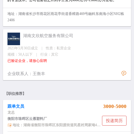
的专业技术。公司包食宿之外到手工资为9000元/月-13000元/月左右。
地址：湖南省长沙市雨花区雨花亭街道香樟路469号融科东南海小区NH2栋
2406
湖南文欣航空服务有限公司
2023年5月30日成立 | 性质：私营企业
规模：50人以下 | 行业：其它
已验证企业，请放心应聘
企业联系人：王衡丰
【职位推荐】
3000-5000
跟单文员
龙总
衡阳市珠晖区云雁塑料厂
投递简历
地址：湖南省衡阳市珠晖区东阳渡街道民星村周家坳44号