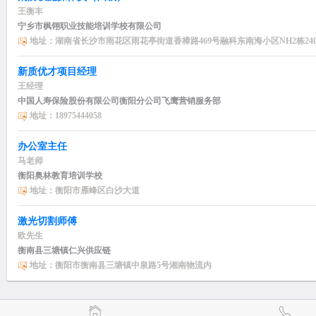
王衡丰
宁乡市枫翎职业技能培训学校有限公司
地址：湖南省长沙市雨花区雨花亭街道香樟路469号融科东南海小区NH2栋240
新质优才项目经理
王经理
中国人寿保险股份有限公司衡阳分公司飞鹰营销服务部
地址：18975444058
办公室主任
马老师
衡阳奥林教育培训学校
地址：衡阳市雁峰区白沙大道
激光切割师傅
欧先生
衡南县三塘镇仁兴供应链
地址：衡阳市衡南县三塘镇中泉路5号湘南物流内