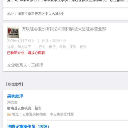
源； 4、年龄40岁以下，本科及以上学历，通过证券从业资格考试。 职位福
地址：衡阳市华新开发区中央名城3楼
万联证券股份有限公司衡阳解放大道证券营业部
2009年1月1日成立 | 性质：国有企业
规模：50人以下 | 行业：银行、保险、证券、投资
已验证企业，请放心应聘
企业联系人：王经理
【职位推荐】
采购助理
刘先生
衡南县云集镇流一超市
地址：云集迎宾路衡南一中云集校区对面
消防设施操作员（四级）