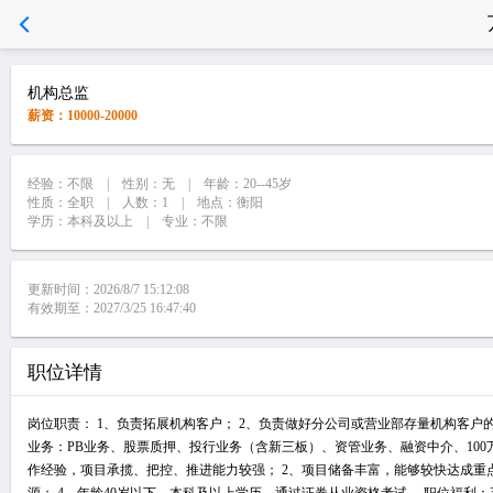
机构总监
薪资：10000-20000
经验：不限 | 性别：无 | 年龄：20--45岁
性质：全职 | 人数：1 | 地点：衡阳
学历：本科及以上 | 专业：不限
更新时间：2026/8/7 15:12:08
有效期至：2027/3/25 16:47:40
职位详情
岗位职责： 1、负责拓展机构客户； 2、负责做好分公司或营业部存量机构客户
业务：PB业务、股票质押、投行业务（含新三板）、资管业务、融资中介、10
作经验，项目承揽、把控、推进能力较强； 2、项目储备丰富，能够较快达成重