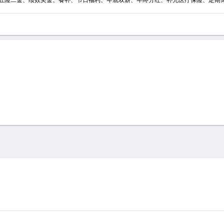
利：五险二金、绩效奖金、餐补、节日福利、年底双薪、年终分红、补充医疗保险、定期