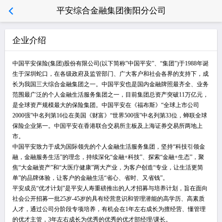
平安综合金融集团衡阳分公司
企业介绍
中国平安保险(集团)股份有限公司(以下简称”中国平安”、“集团")于1988年诞
生于深圳蛇口，在各级政府及监管部门、广大客户和社会各界的支持下，成
长为我国三大综合金融集团之一。中国平安也是国内金融牌照最齐全、业务
范围最广泛的个人金融生活服务集团之一，目前集团总资产突破11万亿元，
是全球资产规模最大的保险集团。中国平安在《福布斯》“全球上市公司
2000强”中名列第16位在美国《财富》“世界500强”中名列第33位，蝉联全球
保险企业第一。中国平安在香港联合交易所主板及上海证券交易所两地上
市。
中国平安致力于成为国际领先的个人金融生活服务集团，坚持“科技引领金
融，金融服务生活”的理念，持续深化“金融+科技”、探索“金融+生态”，聚
焦“大金融资产”和“大医疗健康”两大产业，为客户创造“专业，让生活更简
单”的品牌体验，让客户的金融生活“省心、省时、又省钱”。
平安成员“优才计划”是平安人寿重磅推出的人才招募与培养计划，旨在面向
社会公开招募一批25岁-45岁的具有经营意识和管理潜能的高学历、高素质
人才，通过公司分阶段专项培养，有机会在1年左右成长为擅经营、懂管理
的优才主管，3年左右成长为优秀的优秀的优才部经理/课长。