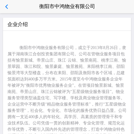
衡阳市中鸿物业有限公司
企业介绍
衡阳市中鸿物业服务有限公司，成立于
2013年8月26日，
隶
属于湖南珠江合创投资集团有限公司。
公司在管物业
服务
项目包
括有
愉景新城、
帝景山庄、珠江
·
云锦、
愉景南苑、桃李江南、愉
景翠园、珠江和院、愉景豪庭、愉景雅苑、耒阳桃李江南、邵阳
愉景湾等大型楼盘，分布在耒阳、邵阳及衡阳市各个区域，总建
筑面积达到40
0多万平方米。
2015年度至今中鸿物业
服务
企业年
年
被
评为
“衡阳市优秀
物业服务
企业
”。在管项目愉景新城、愉景
南苑、帝景山庄、珠江云锦被评为“五星级物业服务项目”。
物业
服务
管理类型涵盖住宅、
写字楼、学校
及商业物业
管理服务
等。
企业运营中不断升级“精品物业服务管理标准”，推行“五星级物业
服务管理”，社会化、专业化、市场化的服务优势日益凸显。
公司
拥有一支近4
0
0多人的年轻化、高学历、高素质的管理骨干和专
业技术队伍。公司凭借一贯的创新精神、专业化管理、规范化运
作等优势，不断引入国内外先进的管理理念，打造中鸿物业特色