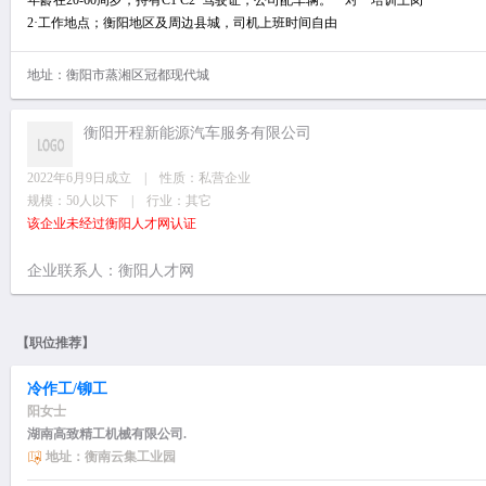
年龄在20-60周岁，持有C1 C2 驾驶证，公司配车辆。一对一培训上岗
2·工作地点；衡阳地区及周边县城，司机上班时间自由
地址：衡阳市蒸湘区冠都现代城
衡阳开程新能源汽车服务有限公司
2022年6月9日成立 | 性质：私营企业
规模：50人以下 | 行业：其它
该企业未经过衡阳人才网认证
企业联系人：衡阳人才网
【职位推荐】
冷作工/铆工
阳女士
湖南高致精工机械有限公司.
地址：衡南云集工业园