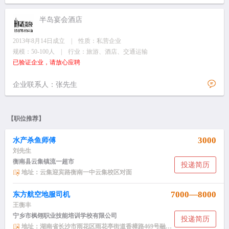
半岛宴会酒店
2013年8月14日成立 | 性质：私营企业
规模：50-100人 | 行业：旅游、酒店、交通运输
已验证企业，请放心应聘
企业联系人：张先生
【职位推荐】
3000
水产杀鱼师傅
刘先生
衡南县云集镇流一超市
投递简历
地址：云集迎宾路衡南一中云集校区对面
7000—8000
东方航空地服司机
王衡丰
宁乡市枫翎职业技能培训学校有限公司
投递简历
地址：湖南省长沙市雨花区雨花亭街道香樟路469号融科东南海小区NH2栋2406